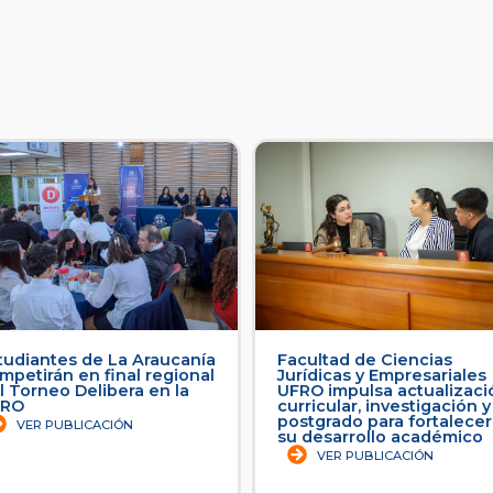
cultad de Ciencias
La Araucanía frente a la E
rídicas y Empresariales
2025: desafíos para un
RO impulsa actualización
desarrollo con mejores
rricular, investigación y
ingresos
stgrado para fortalecer
VER PUBLICACIÓN
 desarrollo académico
VER PUBLICACIÓN