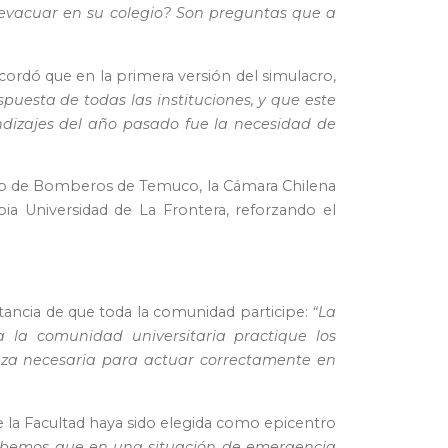
 evacuar en su colegio? Son preguntas que a
cordó que en la primera versión del simulacro,
uesta de todas las instituciones, y que este
ndizajes del año pasado fue la necesidad de
erpo de Bomberos de Temuco, la Cámara Chilena
pia Universidad de La Frontera, reforzando el
ortancia de que toda la comunidad participe:
“La
 la comunidad universitaria practique los
anza necesaria para actuar correctamente en
e la Facultad haya sido elegida como epicentro
 Sabemos que en una situación de emergencia