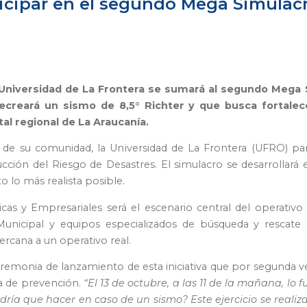
icipar en el segundo Mega Simulacr
 la Universidad de La Frontera se sumará al segundo Meg
ecreará un sismo de 8,5° Richter y que busca fortalece
al regional de La Araucanía.
 su comunidad, la Universidad de La Frontera (UFRO) parti
ción del Riesgo de Desastres. El simulacro se desarrollará e
 lo más realista posible.
dicas y Empresariales será el escenario central del operativ
unicipal y equipos especializados de búsqueda y rescate c
ercana a un operativo real.
ceremonia de lanzamiento de esta iniciativa que por segunda vez
va de prevención.
“El 13 de octubre, a las 11 de la mañana, 
ría que hacer en caso de un sismo? Este ejercicio se realiza