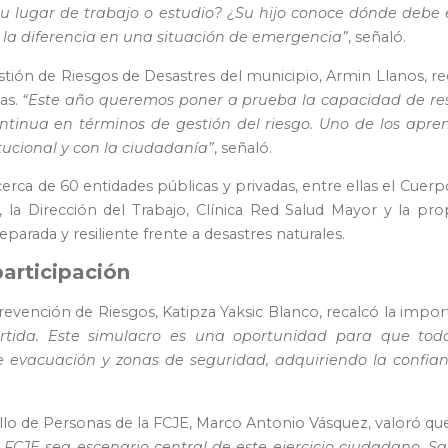
 su lugar de trabajo o estudio? ¿Su hijo conoce dónde debe
la diferencia en una situación de emergencia”
, señaló.
tión de Riesgos de Desastres del municipio, Armin Llanos, re
as.
“Este año queremos poner a prueba la capacidad de resp
ntinua en términos de gestión del riesgo. Uno de los apre
tucional y con la ciudadanía”
, señaló.
rca de 60 entidades públicas y privadas, entre ellas el Cu
la Dirección del Trabajo, Clínica Red Salud Mayor y la pro
rada y resiliente frente a desastres naturales.
articipación
e Prevención de Riesgos, Katipza Yaksic Blanco, recalcó la imp
tida. Este simulacro es una oportunidad para que toda
de evacuación y zonas de seguridad, adquiriendo la confi
rollo de Personas de la FCJE, Marco Antonio Vásquez, valoró qu
a FCJE sea escenario central de este ejercicio ciudadano.