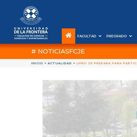
FACULTAD
PREGRADO
# NOTICIASFCJE
INICIO
>
ACTUALIDAD
>
UFRO SE PREPARA PARA PARTI