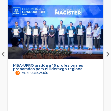
RO gradúa a 16 profesionales
Columna de O
ados para el liderazgo regional
para crecer 
R PUBLICACIÓN
VER PUBLI