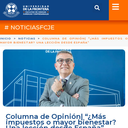
# NOTICIASFCJE
INICIO
>
NOTICIAS
>
COLUMNA DE OPINIÓN| “¿MÁS IMPUESTOS 
MAYOR BIENESTAR? UNA LECCIÓN DESDE ESPAÑA”
Columna de Opinión| “¿Más
impuestos o mayor bienestar?
Una lección desde España”