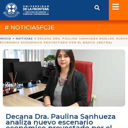
# NOTICIASFCJE
INICIO
>
NOTICIAS
>
DECANA DRA. PAULINA SANHUEZA ANALIZA NUEV
ESCENARIO ECONÓMICO PROYECTADO POR EL BANCO CENTRAL
Decana Dra. Paulina Sanhueza
analiza nuevo escenario
económico proyectado por el