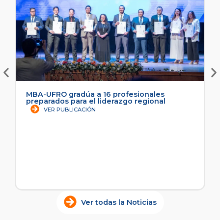
adúa a 16 profesionales
Columna de Opinió
ara el liderazgo regional
para crecer más?
ICACIÓN
VER PUBLICACIÓN
Ver todas la Noticias